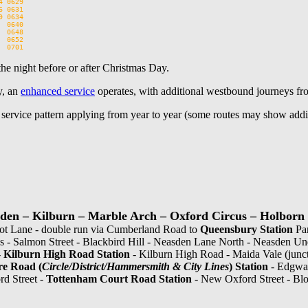
 0629

 0631

 0634

 0640

 0648

 0652

the night before or after Christmas Day.
y, an
enhanced service
operates, with additional westbound journeys fr
l service pattern applying from year to year (some routes may show addit
den – Kilburn – Marble Arch – Oxford Circus – Holborn
t Lane - double run via Cumberland Road to
Queensbury Station
Par
 - Salmon Street - Blackbird Hill - Neasden Lane North - Neasden U
-
Kilburn High Road Station
- Kilburn High Road - Maida Vale (junc
e Road (
Circle/District/Hammersmith & City Lines
) Station
- Edgwar
rd Street -
Tottenham Court Road Station
- New Oxford Street - Blo