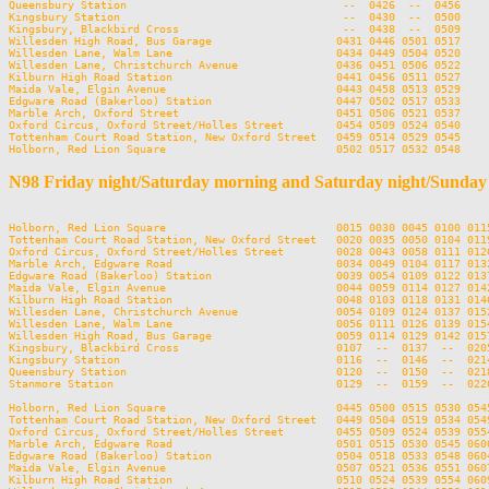
Queensbury Station                                 --  0426  --  0456

Kingsbury Station                                  --  0430  --  0500

Kingsbury, Blackbird Cross                         --  0438  --  0509

Willesden High Road, Bus Garage                   0431 0446 0501 0517

Willesden Lane, Walm Lane                         0434 0449 0504 0520

Willesden Lane, Christchurch Avenue               0436 0451 0506 0522

Kilburn High Road Station                         0441 0456 0511 0527

Maida Vale, Elgin Avenue                          0443 0458 0513 0529

Edgware Road (Bakerloo) Station                   0447 0502 0517 0533

Marble Arch, Oxford Street                        0451 0506 0521 0537

Oxford Circus, Oxford Street/Holles Street        0454 0509 0524 0540

Tottenham Court Road Station, New Oxford Street   0459 0514 0529 0545

N98 Friday night/Saturday morning and Saturday night/Sunda
Holborn, Red Lion Square                          0015 0030 0045 0100 011
Tottenham Court Road Station, New Oxford Street   0020 0035 0050 0104 011
Oxford Circus, Oxford Street/Holles Street        0028 0043 0058 0111 012
Marble Arch, Edgware Road                         0034 0049 0104 0117 013
Edgware Road (Bakerloo) Station                   0039 0054 0109 0122 013
Maida Vale, Elgin Avenue                          0044 0059 0114 0127 014
Kilburn High Road Station                         0048 0103 0118 0131 014
Willesden Lane, Christchurch Avenue               0054 0109 0124 0137 015
Willesden Lane, Walm Lane                         0056 0111 0126 0139 015
Willesden High Road, Bus Garage                   0059 0114 0129 0142 015
Kingsbury, Blackbird Cross                        0107  --  0137  --  020
Kingsbury Station                                 0116  --  0146  --  021
Queensbury Station                                0120  --  0150  --  021
Stanmore Station                                  0129  --  0159  --  022
Holborn, Red Lion Square                          0445 0500 0515 0530 0545
Tottenham Court Road Station, New Oxford Street   0449 0504 0519 0534 0549
Oxford Circus, Oxford Street/Holles Street        0455 0509 0524 0539 0554
Marble Arch, Edgware Road                         0501 0515 0530 0545 0600
Edgware Road (Bakerloo) Station                   0504 0518 0533 0548 0604
Maida Vale, Elgin Avenue                          0507 0521 0536 0551 0607
Kilburn High Road Station                         0510 0524 0539 0554 0609