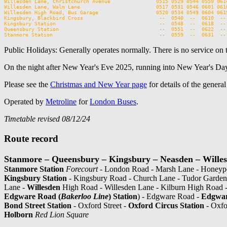
Willesden Lane, Christchurch Avenue               0515 0529 0544 0559 0614
Willesden Lane, Walm Lane                         0517 0531 0546 0601 0616
Willesden High Road, Bus Garage                   0520 0534 0549 0604 0619
Kingsbury, Blackbird Cross                         --  0540  --  0610  -- 
Kingsbury Station                                  --  0548  --  0618  -- 
Queensbury Station                                 --  0551  --  0622  -- 
Public Holidays: Generally operates normally. There is no service on 
On the night after New Year's Eve 2025, running into New Year's Da
Please see the
Christmas and New Year page
for details of the genera
Operated by
Metroline
for
London Buses
.
Timetable revised 08/12/24
Route record
Stanmore – Queensbury – Kingsbury – Neasden – Willes
Stanmore Station
Forecourt
- London Road - Marsh Lane - Honeypo
Kingsbury Station
- Kingsbury Road - Church Lane - Tudor Gardens
Lane -
Willesden
High Road - Willesden Lane - Kilburn High Road 
Edgware Road (
Bakerloo Line
) Station
) - Edgware Road -
Edgwar
Bond Street Station
- Oxford Street -
Oxford Circus Station
- Oxfo
Holborn
Red Lion Square