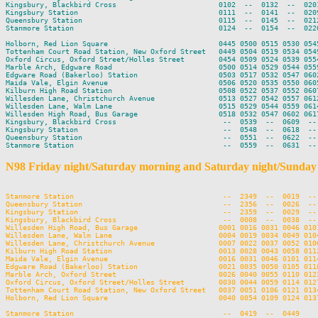
Kingsbury, Blackbird Cross                        0102  --  0132  --  020
Kingsbury Station                                 0111  --  0141  --  020
Queensbury Station                                0115  --  0145  --  021
Stanmore Station                                  0124  --  0154  --  022
Holborn, Red Lion Square                          0445 0500 0515 0530 0545
Tottenham Court Road Station, New Oxford Street   0449 0504 0519 0534 0549
Oxford Circus, Oxford Street/Holles Street        0454 0509 0524 0539 0554
Marble Arch, Edgware Road                         0500 0514 0529 0544 0559
Edgware Road (Bakerloo) Station                   0503 0517 0532 0547 0602
Maida Vale, Elgin Avenue                          0506 0520 0535 0550 0605
Kilburn High Road Station                         0508 0522 0537 0552 0607
Willesden Lane, Christchurch Avenue               0513 0527 0542 0557 0612
Willesden Lane, Walm Lane                         0515 0529 0544 0559 0614
Willesden High Road, Bus Garage                   0518 0532 0547 0602 0617
Kingsbury, Blackbird Cross                         --  0539  --  0609  -- 
Kingsbury Station                                  --  0548  --  0618  -- 
Queensbury Station                                 --  0551  --  0622  -- 
N98 Friday night/Saturday morning and Saturday night/Sunda
Stanmore Station                                   --  2349  --  0019  --
Queensbury Station                                 --  2356  --  0026  --
Kingsbury Station                                  --  2359  --  0029  --
Kingsbury, Blackbird Cross                         --  0008  --  0038  --
Willesden High Road, Bus Garage                   0001 0016 0031 0046 010
Willesden Lane, Walm Lane                         0004 0019 0034 0049 010
Willesden Lane, Christchurch Avenue               0007 0022 0037 0052 010
Kilburn High Road Station                         0013 0028 0043 0058 011
Maida Vale, Elgin Avenue                          0016 0031 0046 0101 011
Edgware Road (Bakerloo) Station                   0021 0035 0050 0105 011
Marble Arch, Oxford Street                        0026 0040 0055 0110 012
Oxford Circus, Oxford Street/Holles Street        0030 0044 0059 0114 012
Tottenham Court Road Station, New Oxford Street   0037 0051 0106 0121 013
Holborn, Red Lion Square                          0040 0054 0109 0124 013
Stanmore Station                                   --  0419  --  0449
