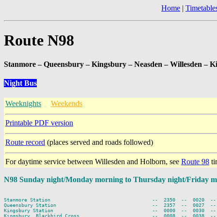
Home
|
Timetable
Route N98
Stanmore – Queensbury – Kingsbury – Neasden – Willesden – Ki
Night Bus
Weeknights
Weekends
Printable PDF version
Route record
(places served and roads followed)
For daytime service between Willesden and Holborn, see
Route 98
ti
N98 Sunday night/Monday morning to Thursday night/Friday m
Stanmore Station                                   --  2350  --  0020  --
Queensbury Station                                 --  2357  --  0027  --
Kingsbury Station                                  --  0000  --  0030  --
Kingsbury, Blackbird Cross                         --  0008  --  0038  --