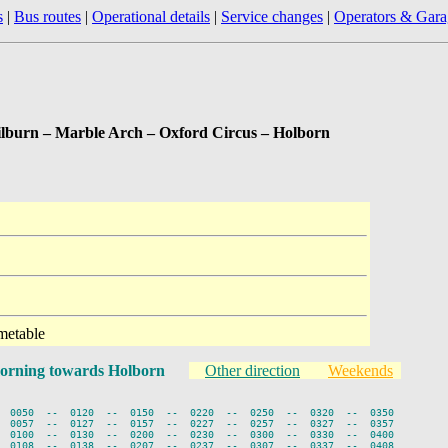
s
|
Bus routes
|
Operational details
|
Service changes
|
Operators & Gara
lburn – Marble Arch – Oxford Circus – Holborn
metable
orning towards Holborn
Other direction
Weekends
  0050  --  0120  --  0150  --  0220  --  0250  --  0320  --  0350

  0057  --  0127  --  0157  --  0227  --  0257  --  0327  --  0357

  0100  --  0130  --  0200  --  0230  --  0300  --  0330  --  0400

  0108  --  0138  --  0207  --  0237  --  0307  --  0337  --  0408
