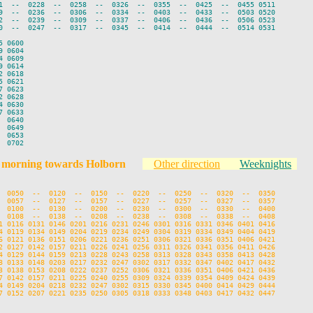
1  --  0228  --  0258  --  0326  --  0355  --  0425  --  0455 0511

9  --  0236  --  0306  --  0334  --  0403  --  0433  --  0503 0520

2  --  0239  --  0309  --  0337  --  0406  --  0436  --  0506 0523

0  --  0247  --  0317  --  0345  --  0414  --  0444  --  0514 0531

 0600

 0604

 0609

 0614

 0618

 0621

 0623

 0628

 0630

 0633

 0640

 0649

 0653

y morning towards Holborn
Other direction
Weeknights
  0050  --  0120  --  0150  --  0220  --  0250  --  0320  --  0350

  0057  --  0127  --  0157  --  0227  --  0257  --  0327  --  0357

  0100  --  0130  --  0200  --  0230  --  0300  --  0330  --  0400

  0108  --  0138  --  0208  --  0238  --  0308  --  0338  --  0408

1 0116 0131 0146 0201 0216 0231 0246 0301 0316 0331 0346 0401 0416

4 0119 0134 0149 0204 0219 0234 0249 0304 0319 0334 0349 0404 0419

6 0121 0136 0151 0206 0221 0236 0251 0306 0321 0336 0351 0406 0421

2 0127 0142 0157 0211 0226 0241 0256 0311 0326 0341 0356 0411 0426

4 0129 0144 0159 0213 0228 0243 0258 0313 0328 0343 0358 0413 0428

8 0133 0148 0203 0217 0232 0247 0302 0317 0332 0347 0402 0417 0432

3 0138 0153 0208 0222 0237 0252 0306 0321 0336 0351 0406 0421 0436

7 0142 0157 0211 0225 0240 0255 0309 0324 0339 0354 0409 0424 0439

4 0149 0204 0218 0232 0247 0302 0315 0330 0345 0400 0414 0429 0444

7 0152 0207 0221 0235 0250 0305 0318 0333 0348 0403 0417 0432 0447
