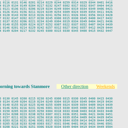
1 0116 0131 0146 0201 0214 0229 0244 0259 0314 0329 0344 0401 0416

4 0119 0134 0149 0204 0217 0232 0247 0302 0317 0332 0347 0404 0419

6 0121 0136 0151 0206 0219 0234 0249 0304 0319 0334 0349 0406 0421

1 0126 0141 0156 0211 0224 0239 0254 0309 0324 0339 0354 0411 0426

3 0128 0143 0158 0213 0226 0241 0256 0311 0326 0341 0356 0413 0428

7 0132 0147 0202 0217 0230 0245 0300 0315 0330 0345 0400 0417 0432

2 0137 0152 0206 0221 0234 0249 0304 0319 0334 0349 0404 0421 0436

5 0140 0155 0209 0224 0237 0252 0307 0322 0337 0352 0407 0424 0439

1 0146 0201 0214 0229 0242 0257 0312 0327 0342 0357 0412 0429 0444

4 0149 0204 0217 0232 0245 0300 0315 0330 0345 0400 0415 0432 0447

orning towards Stanmore
Other direction
Weekends
5 0130 0145 0200 0215 0230 0245 0300 0315 0330 0345 0400 0415 0430

9 0134 0149 0204 0219 0234 0249 0304 0319 0334 0349 0404 0419 0434

5 0140 0155 0210 0225 0240 0255 0309 0324 0339 0354 0409 0424 0439

1 0146 0201 0216 0231 0246 0301 0315 0330 0345 0400 0415 0430 0445

5 0150 0205 0220 0235 0250 0304 0318 0333 0348 0403 0418 0433 0448

9 0154 0208 0223 0238 0253 0307 0321 0336 0351 0406 0421 0436 0451

2 0157 0211 0226 0241 0256 0310 0324 0339 0354 0409 0424 0439 0454

8 0203 0216 0231 0246 0301 0315 0329 0344 0359 0414 0429 0444 0459

0 0205 0218 0233 0248 0303 0317 0331 0346 0401 0416 0431 0446 0501

3 0208 0221 0236 0251 0306 0320 0334 0349 0404 0419 0434 0449 0504
