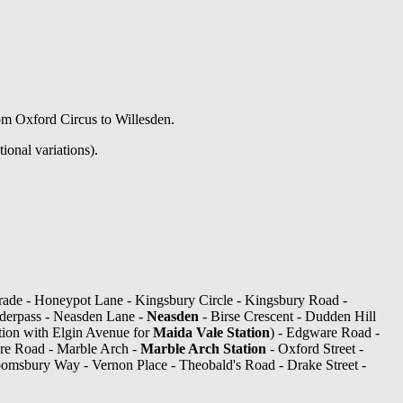
om Oxford Circus to Willesden.
ional variations).
ade - Honeypot Lane - Kingsbury Circle - Kingsbury Road -
nderpass - Neasden Lane -
Neasden
- Birse Crescent - Dudden Hill
tion with Elgin Avenue for
Maida Vale Station
) - Edgware Road -
e Road - Marble Arch -
Marble Arch Station
- Oxford Street -
omsbury Way - Vernon Place - Theobald's Road - Drake Street -