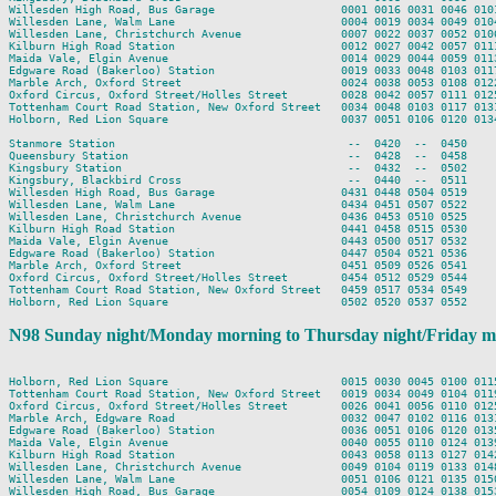
Willesden High Road, Bus Garage                   0001 0016 0031 0046 010
Willesden Lane, Walm Lane                         0004 0019 0034 0049 010
Willesden Lane, Christchurch Avenue               0007 0022 0037 0052 010
Kilburn High Road Station                         0012 0027 0042 0057 011
Maida Vale, Elgin Avenue                          0014 0029 0044 0059 011
Edgware Road (Bakerloo) Station                   0019 0033 0048 0103 011
Marble Arch, Oxford Street                        0024 0038 0053 0108 012
Oxford Circus, Oxford Street/Holles Street        0028 0042 0057 0111 012
Tottenham Court Road Station, New Oxford Street   0034 0048 0103 0117 013
Holborn, Red Lion Square                          0037 0051 0106 0120 013
Stanmore Station                                   --  0420  --  0450

Queensbury Station                                 --  0428  --  0458

Kingsbury Station                                  --  0432  --  0502

Kingsbury, Blackbird Cross                         --  0440  --  0511

Willesden High Road, Bus Garage                   0431 0448 0504 0519

Willesden Lane, Walm Lane                         0434 0451 0507 0522

Willesden Lane, Christchurch Avenue               0436 0453 0510 0525

Kilburn High Road Station                         0441 0458 0515 0530

Maida Vale, Elgin Avenue                          0443 0500 0517 0532

Edgware Road (Bakerloo) Station                   0447 0504 0521 0536

Marble Arch, Oxford Street                        0451 0509 0526 0541

Oxford Circus, Oxford Street/Holles Street        0454 0512 0529 0544

Tottenham Court Road Station, New Oxford Street   0459 0517 0534 0549

N98 Sunday night/Monday morning to Thursday night/Friday m
Holborn, Red Lion Square                          0015 0030 0045 0100 011
Tottenham Court Road Station, New Oxford Street   0019 0034 0049 0104 011
Oxford Circus, Oxford Street/Holles Street        0026 0041 0056 0110 012
Marble Arch, Edgware Road                         0032 0047 0102 0116 013
Edgware Road (Bakerloo) Station                   0036 0051 0106 0120 013
Maida Vale, Elgin Avenue                          0040 0055 0110 0124 013
Kilburn High Road Station                         0043 0058 0113 0127 014
Willesden Lane, Christchurch Avenue               0049 0104 0119 0133 014
Willesden Lane, Walm Lane                         0051 0106 0121 0135 015
Willesden High Road, Bus Garage                   0054 0109 0124 0138 015