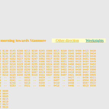
y morning towards Stanmore
Other direction
Weeknights
5 0130 0145 0200 0215 0230 0245 0300 0315 0330 0345 0400 0415 0430

9 0134 0149 0204 0219 0234 0249 0304 0319 0334 0349 0404 0419 0434

6 0141 0156 0211 0226 0241 0256 0311 0326 0341 0356 0410 0425 0440

2 0147 0202 0217 0232 0247 0302 0317 0332 0347 0402 0416 0431 0446

7 0152 0206 0221 0236 0251 0306 0321 0336 0351 0405 0419 0434 0449

2 0157 0210 0225 0240 0255 0309 0324 0339 0354 0408 0422 0437 0452

6 0201 0214 0229 0244 0259 0312 0327 0342 0357 0411 0425 0440 0455

2 0207 0220 0235 0250 0305 0317 0332 0347 0402 0416 0430 0445 0500

4 0209 0222 0237 0252 0307 0319 0334 0349 0404 0418 0432 0447 0502

7 0212 0225 0240 0255 0310 0322 0337 0352 0407 0421 0435 0450 0505

5  --  0232  --  0302  --  0329  --  0359  --  0427  --  0456 0511

4  --  0241  --  0310  --  0337  --  0407  --  0435  --  0504 0519

8  --  0245  --  0313  --  0340  --  0410  --  0438  --  0507 0522

6  --  0253  --  0321  --  0348  --  0418  --  0446  --  0515 0530

 0600

 0604

 0609

 0615

 0619

 0622

 0624
